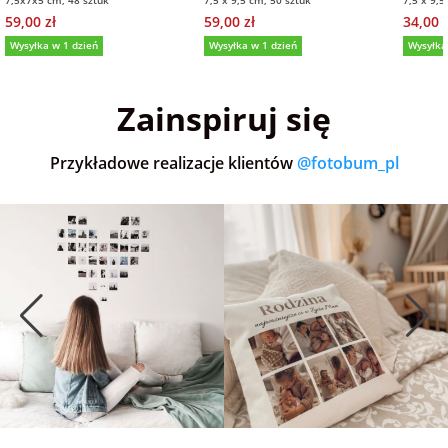
7,5x7x5 cm, 48 sztuk
7,5 x 9,5 cm, 50 sztuk
7,5 x 9,5
59,00 zł
59,00 zł
34,00 z
Wysyłka w 1 dzień
Wysyłka w 1 dzień
Wysyłka
5,0
(36)
5,0
(152)
5,0
Zainspiruj się
Przykładowe realizacje klientów
@fotobum_pl