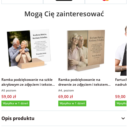
na Wielkanoc
Mogą Cię zainteresować
na wieczór
panieński
na wieczór
kawalerski
Ramka podziękowanie na szkle
Ramka podziękowanie na
Fartuc
akrylowym ze zdjęciem i tekstem
drewnie ze zdjęciem i tekstem
nadruki
prezent dla Babci i Dziadka
prezent dla Babci i Dziadka
logo
A5 poziom
A4, poziom
15x21 cm
59,00 zł
69,00 zł
59,00 z
Wysyłka w 1 dzień
Wysyłka w 1 dzień
Wysyłka
5,0
(11)
5,0
Opis produktu