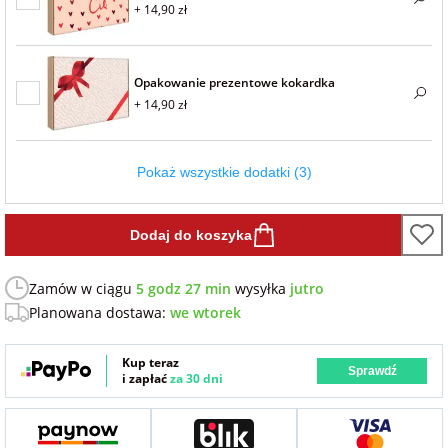
+ 14,90 zł
Fotoksiążki
na Dzień
dla przyjaciółki
Chłopaka
Dodatki i
Opakowanie prezentowe kokardka
opakowania
+ 14,90 zł
dla przyjaciela
na Dzień Kobiet
Pokaż wszystkie dodatki (3)
na walentynki
Dodaj do koszyka
na mikołajki
Zamów w ciągu
5 godz 27 min
wysyłka
jutro
Planowana dostawa:
we wtorek
na prezent
świąteczny
Kup teraz
Sprawdź
i zapłać
za 30 dni
na Dzień Babci i
Dziadka