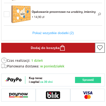
Fotoksiążki
Opakowanie prezentowe na urodziny, imieniny
na Dzień
dla przyjaciółki
+ 14,90 zł
Chłopaka
Dodatki i
opakowania
dla przyjaciela
na Dzień Kobiet
Pokaż wszystkie dodatki (2)
na walentynki
Dodaj do koszyka
Czas realizacji:
1 dzień
na mikołajki
Planowana dostawa:
w poniedziałek
na prezent
Kup teraz
świąteczny
Sprawdź
i zapłać
za 30 dni
na Dzień Babci i
Dziadka