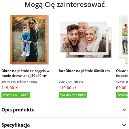
Mogą Cię zainteresować
na Wielkanoc
na wieczór
panieński
na wieczór
kawalerski
Obraz na płótnie ze zdjęcia w
fotoObraz na płótnie 60x40 cm
Obraz n
ramie drewnianej 30x40 cm
fotoobr
30x40 cm, płótno + rama
60x40 cm, płótno
40x40 cm
119,00 zł
119,00 zł
69,00 z
Wysyłka w 1 dzień
Wysyłka w 1 dzień
Wysyłka
5,0
(5)
5,0
(4)
5,0
Opis produktu
Specyfikacja