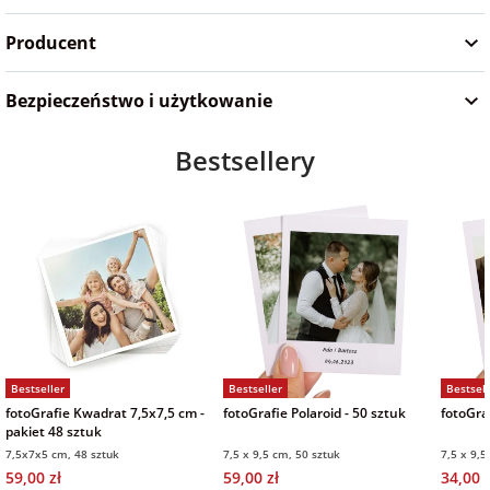
Producent
Bezpieczeństwo i użytkowanie
Bestsellery
Bestseller
Bestseller
Bestsell
fotoGrafie Kwadrat 7,5x7,5 cm -
fotoGrafie Polaroid - 50 sztuk
fotoGraf
pakiet 48 sztuk
7,5x7x5 cm, 48 sztuk
7,5 x 9,5 cm, 50 sztuk
7,5 x 9,5
59,00 zł
59,00 zł
34,00 z