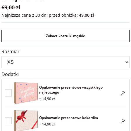
na 40 urodziny
personalizowane
69,00 zł
dla nauczyciela
Najniższa cena z 30 dni przed obniżką:
49,00 zł
na 50 urodziny
Torby
personalizowane
dla miłośników
Zobacz koszulki męskie
na wesele
kotów
Poduszki ze
zdjęciem
Rozmiar
na rocznicę
dla miłośników
ślubu
psów
Fotografie
Dodatki
na rozpoczęcie
dla brata
szkoły
Naklejki i
Opakowanie prezentowe wszystkiego
naprasowanki
najlepszego
dla siostry
imienne
+ 14,90 zł
na zakończenie
szkoły
dla chłopaka
Bombki ze
Opakowanie prezentowe kokardka
zdjęciem
+ 14,90 zł
na pamiątkę z
wakacji
dla dziewczyny