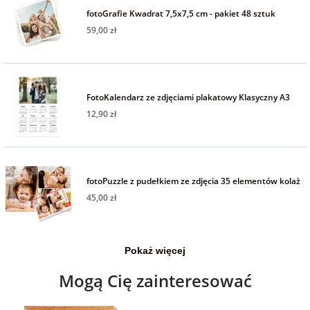
Fotoksiążki
fotoGrafie Kwadrat 7,5x7,5 cm - pakiet 48 sztuk
59,00 zł
na Dzień
dla przyjaciółki
Chłopaka
Dodatki i
opakowania
dla przyjaciela
na Dzień Kobiet
FotoKalendarz ze zdjęciami plakatowy Klasyczny A3
12,90 zł
na walentynki
na mikołajki
fotoPuzzle z pudełkiem ze zdjęcia 35 elementów kolaż
45,00 zł
na prezent
świąteczny
Pokaż więcej
na Dzień Babci i
Mogą Cię zainteresować
Dziadka