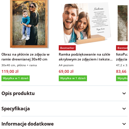
na Wielkanoc
na wieczór
panieński
Bestseller
Bestsell
na wieczór
Obraz na płótnie ze zdjęcia w
Ramka podziękowanie na szkle
fotoPuz
kawalerski
ramie drewnianej 30x40 cm
akrylowym ze zdjęciem i tekstem
zdjęcia
21x30 cm
30x40 cm, płótno + rama
A4 poziom
47,2 x 3
119,00 zł
69,00 zł
83,66 z
Wysyłka w 1 dzień
Wysyłka w 1 dzień
Wysyłka
5,0
(5)
5,0
(25)
5,0
Opis produktu
Specyfikacja
Informacje dodatkowe