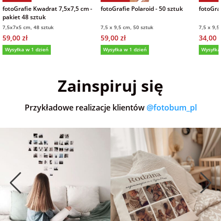
fotoGrafie Kwadrat 7,5x7,5 cm -
fotoGrafie Polaroid - 50 sztuk
fotoGraf
pakiet 48 sztuk
7,5x7x5 cm, 48 sztuk
7,5 x 9,5 cm, 50 sztuk
7,5 x 9,5
59,00 zł
59,00 zł
34,00 z
Wysyłka w 1 dzień
Wysyłka w 1 dzień
Wysyłka
5,0
(36)
5,0
(152)
5,0
Zainspiruj się
Przykładowe realizacje klientów
@fotobum_pl