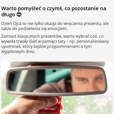
Warto pomyśleć o czymś, co pozostanie na
na Wielkanoc
długo 😍
Dzień Ojca to nie tylko okazja do wręczenia prezentu, ale
na wieczór
także do podzielenia się emocjami.
panieński
Zamiast klasycznych prezentów, warto wybrać coś, co
wywoła trwały ślad w pamięci taty – np. personalizowany
na wieczór
upominek, który będzie przypomnieniem o tym
kawalerski
wyjątkowym dniu.