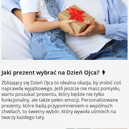
na 40 urodziny
personalizowane
dla nauczyciela
na 50 urodziny
Torby
personalizowane
dla miłośników
na wesele
kotów
Poduszki ze
zdjęciem
na rocznicę
dla miłośników
ślubu
psów
Fotografie
Jaki prezent wybrać na Dzień Ojca? 👨
na rozpoczęcie
dla brata
Zbliżający się Dzień Ojca to idealna okazja, by zrobić coś
szkoły
Naklejki i
naprawdę wyjątkowego. Jeśli jeszcze nie masz pomysłu,
naprasowanki
warto poszukać prezentu, który będzie nie tylko
dla siostry
imienne
funkcjonalny, ale także pełen emocji. Personalizowane
na zakończenie
prezenty, które będą przypomnieniem o wspólnych
szkoły
chwilach, to świetny wybór, który wywoła uśmiech na
dla chłopaka
Bombki ze
twarzy każdego taty.
zdjęciem
na pamiątkę z
wakacji
dla dziewczyny