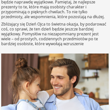
będzie naprawdę wyjątkowe. Pamiętaj, że najlepsze
na Dzień Mamy
dla 30-latka
Kupony na
prezenty to te, które mają osobisty charakter i
Zawieszki do
walentynki
przypominają o pięknych chwilach. To nie tylko
samochodu ze
FotoKalendarze
przedmioty, ale wspomnienia, które pozostają na dłużej.
na Dzień
dla 40-latka
zdjęciem
drewniane
Dziecka
Naklejki
Zbliżający się Dzień Ojca to świetna okazja, by podarować
coś, co sprawi, że ten dzień będzie jeszcze bardziej
dla mamy
Personalizowane
FotoKalendarze
wyjątkowy. Pomysłów na niezapomniany prezent jest
na Dzień Ojca
gry ze zdjęciem
magnetyczne
Listwy do plakatów
wiele – od prostych, codziennych przedmiotów po te
bardziej osobiste, które wywołają wzruszenie
dla taty
na urodziny
Plakaty ze zdjęć
FotoKalendarze
Opakowania
adwentowe
prezentowe
dla babci
na roczek
Kubki
personalizowane
Woreczki z organzy
dla dziadka
na 18 urodziny
Koszulki
Koperty
dla dziecka
personalizowane
na 30 urodziny
Inne
dla ucznia
Fartuchy