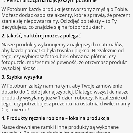
1. Personalizacja na najwyższym poziomie
W Fotobum każdy produkt jest tworzony z myślą o Tobie.
Możesz dodać osobiste akcenty, które sprawią, że prezent
stanie się niepowtarzalny. Od zdjęć po teksty – to Ty
decydujesz, co znajdzie się na fotoproduktach.
2. Jakość, na której możesz polegać
Nasze produkty wykonujemy z najlepszych materiałów,
aby każda pamiątka była trwała i piękna. Niezależnie od
tego, czy wybierasz fotokubek, obraz na płótnie, czy
fotopuzzle, możesz mieć pewność, że otrzymasz produkt
wysokiej jakości.
3. Szybka wysyłka
W Fotobum zależy nam na tym, aby Twoje zamówienie
dotarło do Ciebie jak najszybciej. Dlatego wszystkie nasze
produkty wysyłamy już w 1 dzień roboczy. Niezależnie od
tego, czy potrzebujesz prezentu na ostatnią chwilę, mamy
Cię covered!
4. Produkty ręcznie robione – lokalna produkcja
Nasze drewniane ramki i inne produkty są wykonane
ręcznie w Polsce, co dodaje im niepowtarzalnego