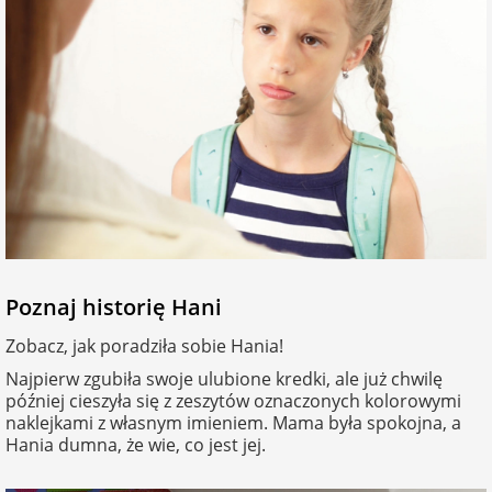
Fotoksiążki
na Dzień
dla przyjaciółki
Chłopaka
Dodatki i
opakowania
dla przyjaciela
na Dzień Kobiet
na walentynki
na mikołajki
Poznaj historię Hani
Zobacz, jak poradziła sobie Hania!
na prezent
świąteczny
Najpierw zgubiła swoje ulubione kredki, ale już chwilę
później cieszyła się z zeszytów oznaczonych kolorowymi
naklejkami z własnym imieniem. Mama była spokojna, a
na Dzień Babci i
Hania dumna, że wie, co jest jej.
Dziadka