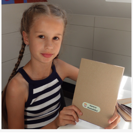
na Wielkanoc
na wieczór
panieński
na wieczór
kawalerski