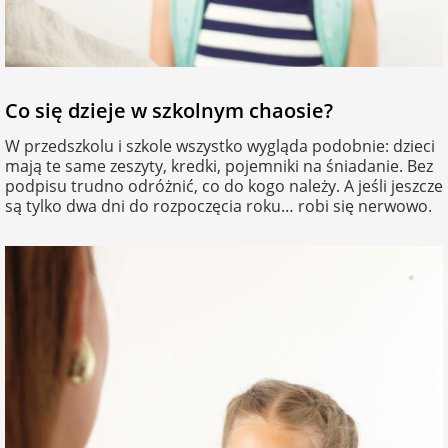
na 40 urodziny
personalizowane
dla nauczyciela
na 50 urodziny
Torby
personalizowane
Co się dzieje w szkolnym chaosie?
dla miłośników
na wesele
kotów
W przedszkolu i szkole wszystko wygląda podobnie: dzieci
Poduszki ze
mają te same zeszyty, kredki, pojemniki na śniadanie. Bez
zdjęciem
podpisu trudno odróżnić, co do kogo należy. A jeśli jeszcze
na rocznicę
dla miłośników
są tylko dwa dni do rozpoczęcia roku… robi się nerwowo.
ślubu
psów
Fotografie
na rozpoczęcie
dla brata
szkoły
Naklejki i
naprasowanki
dla siostry
imienne
na zakończenie
szkoły
dla chłopaka
Bombki ze
zdjęciem
na pamiątkę z
wakacji
dla dziewczyny