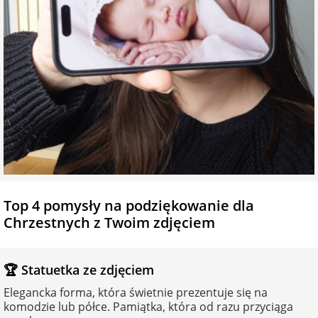
Fotoksiążki
na Dzień
dla przyjaciółki
Chłopaka
Dodatki i
opakowania
dla przyjaciela
na Dzień Kobiet
na walentynki
na mikołajki
Top 4 pomysły na podziękowanie dla
Chrzestnych z Twoim zdjęciem
na prezent
świąteczny
🏆 Statuetka ze zdjęciem
na Dzień Babci i
Elegancka forma, która świetnie prezentuje się na
Dziadka
komodzie lub półce. Pamiątka, która od razu przyciąga