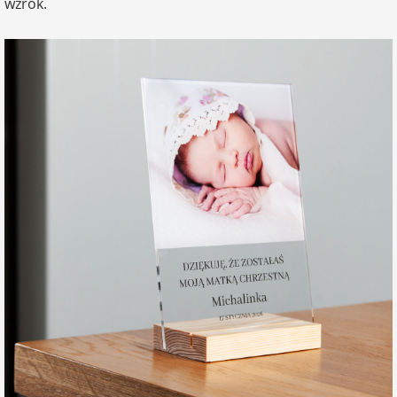
wzrok.
na Wielkanoc
na wieczór
panieński
na wieczór
kawalerski