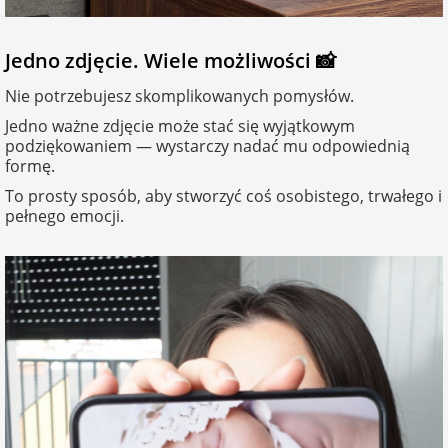
na 40 urodziny
personalizowane
dla nauczyciela
Jedno zdjęcie. Wiele możliwości 📸
na 50 urodziny
Torby
personalizowane
Nie potrzebujesz skomplikowanych pomysłów.
dla miłośników
Jedno ważne zdjęcie może stać się wyjątkowym
na wesele
kotów
podziękowaniem — wystarczy nadać mu odpowiednią
Poduszki ze
formę.
zdjęciem
na rocznicę
dla miłośników
To prosty sposób, aby stworzyć coś osobistego, trwałego i
ślubu
psów
pełnego emocji.
Fotografie
na rozpoczęcie
dla brata
szkoły
Naklejki i
naprasowanki
dla siostry
imienne
na zakończenie
szkoły
dla chłopaka
Bombki ze
zdjęciem
na pamiątkę z
wakacji
dla dziewczyny