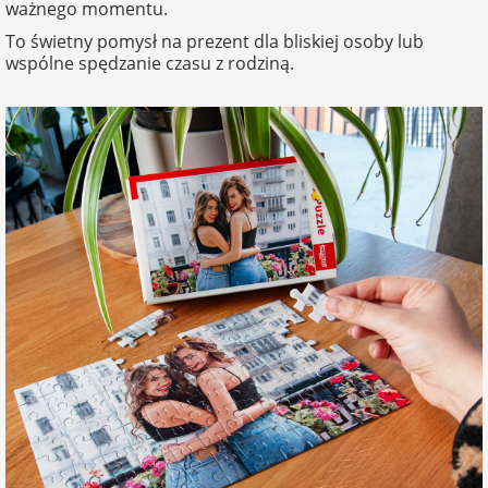
ważnego momentu.
Fotoksiążki
To świetny pomysł na prezent dla bliskiej osoby lub
wspólne spędzanie czasu z rodziną.
na Dzień
dla przyjaciółki
Chłopaka
Dodatki i
opakowania
dla przyjaciela
na Dzień Kobiet
na walentynki
na mikołajki
na prezent
świąteczny
na Dzień Babci i
Dziadka