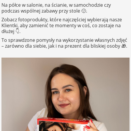
na Dzień Mamy
dla 30-latka
Kupony na
Na półce w salonie, na ścianie, w samochodzie czy
Zawieszki do
walentynki
podczas wspólnej zabawy przy stole 🙂.
samochodu ze
FotoKalendarze
Zobacz fotoprodukty, które najczęściej wybierają nasze
na Dzień
dla 40-latka
zdjęciem
drewniane
Klientki, aby zamienić te momenty w coś, co zostaje na
Dziecka
Naklejki
dłużej 👇.
dla mamy
Personalizowane
FotoKalendarze
To sprawdzone pomysły na wykorzystanie własnych zdjęć
na Dzień Ojca
gry ze zdjęciem
magnetyczne
Listwy do plakatów
– zarówno dla siebie, jak i na prezent dla bliskiej osoby 🎁.
dla taty
na urodziny
Plakaty ze zdjęć
FotoKalendarze
Opakowania
adwentowe
prezentowe
dla babci
na roczek
Kubki
personalizowane
Woreczki z organzy
dla dziadka
na 18 urodziny
Koszulki
Koperty
dla dziecka
personalizowane
na 30 urodziny
Inne
dla ucznia
Fartuchy