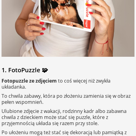
na 40 urodziny
personalizowane
dla nauczyciela
na 50 urodziny
Torby
personalizowane
dla miłośników
na wesele
kotów
Poduszki ze
zdjęciem
na rocznicę
dla miłośników
ślubu
psów
1. FotoPuzzle 🧩
Fotografie
Fotopuzzle ze zdjęciem
to coś więcej niż zwykła
na rozpoczęcie
dla brata
układanka.
szkoły
Naklejki i
naprasowanki
To chwila zabawy, która po złożeniu zamienia się w obraz
dla siostry
imienne
pełen wspomnień.
na zakończenie
Ulubione zdjęcie z wakacji, rodzinny kadr albo zabawna
szkoły
chwila z dzieckiem może stać się puzzle, które z
dla chłopaka
Bombki ze
przyjemnością układa się razem przy stole.
zdjęciem
na pamiątkę z
Po ułożeniu mogą też stać się dekoracją lub pamiątką z
wakacji
dla dziewczyny