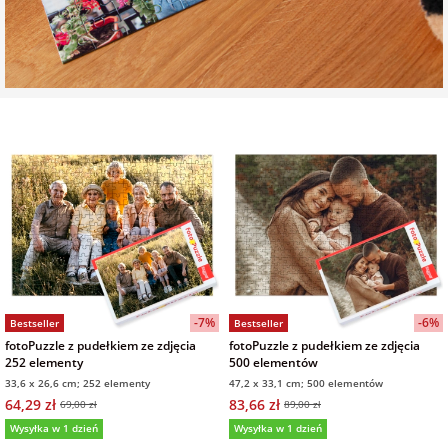
na Wielkanoc
na wieczór
panieński
na wieczór
kawalerski
-7%
-6%
Bestseller
Bestseller
fotoPuzzle z pudełkiem ze zdjęcia
fotoPuzzle z pudełkiem ze zdjęcia
252 elementy
500 elementów
33,6 x 26,6 cm; 252 elementy
47,2 x 33,1 cm; 500 elementów
64,29 zł
83,66 zł
69,00 zł
89,00 zł
Wysyłka w 1 dzień
Wysyłka w 1 dzień