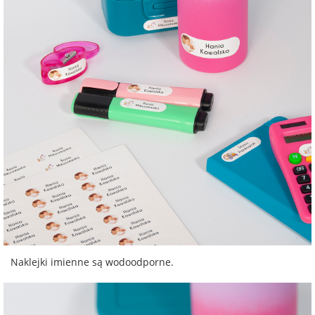
na Wielkanoc
na wieczór
panieński
na wieczór
kawalerski
Naklejki imienne są wodoodporne.