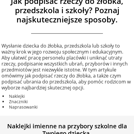
Jak podpisać rzeczy do żłobka,
na Dzień Mamy
dla 30-latka
Kupony na
przedszkola i szkoły? Poznaj
Zawieszki do
walentynki
samochodu ze
FotoKalendarze
najskuteczniejsze sposoby.
na Dzień
dla 40-latka
zdjęciem
drewniane
Dziecka
Naklejki
dla mamy
Personalizowane
FotoKalendarze
Wysłanie dziecka do żłobka, przedszkola lub szkoły to
na Dzień Ojca
gry ze zdjęciem
magnetyczne
Listwy do plakatów
ważny krok w jego rozwoju społecznym i edukacyjnym.
Aby ułatwić pracę personelu placówki i uniknąć utraty
dla taty
rzeczy, podpisanie wszystkich ubrań, przyborów i innych
na urodziny
Plakaty ze zdjęć
FotoKalendarze
Opakowania
przedmiotów jest niezwykle istotne. W tym artykule
adwentowe
prezentowe
omówimy jak podpisać rzeczy do żłobka, a także czym
dla babci
podpisać ubrania do przedszkola, aby pomóc rodzicom w
na roczek
Kubki
wyborze najbardziej skutecznej opcji.
personalizowane
Woreczki z organzy
dla dziadka
Naklejki
na 18 urodziny
Znaczniki
Koszulki
Koperty
Naprasowanki
dla dziecka
personalizowane
na 30 urodziny
Inne
Naklejki imienne na przybory szkolne dla
dla ucznia
Fartuchy
Twojego dziecka.