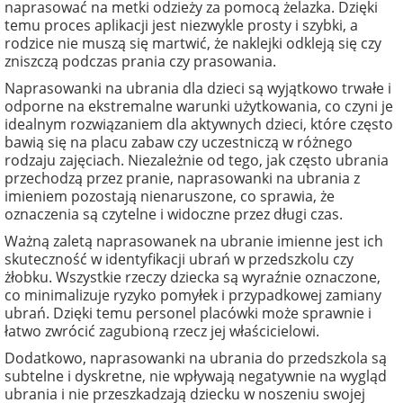
naprasować na metki odzieży za pomocą żelazka. Dzięki
temu proces aplikacji jest niezwykle prosty i szybki, a
rodzice nie muszą się martwić, że naklejki odkleją się czy
zniszczą podczas prania czy prasowania.
Naprasowanki na ubrania dla dzieci są wyjątkowo trwałe i
odporne na ekstremalne warunki użytkowania, co czyni je
idealnym rozwiązaniem dla aktywnych dzieci, które często
bawią się na placu zabaw czy uczestniczą w różnego
rodzaju zajęciach. Niezależnie od tego, jak często ubrania
przechodzą przez pranie, naprasowanki na ubrania z
imieniem pozostają nienaruszone, co sprawia, że
oznaczenia są czytelne i widoczne przez długi czas.
Ważną zaletą naprasowanek na ubranie imienne jest ich
skuteczność w identyfikacji ubrań w przedszkolu czy
żłobku. Wszystkie rzeczy dziecka są wyraźnie oznaczone,
co minimalizuje ryzyko pomyłek i przypadkowej zamiany
ubrań. Dzięki temu personel placówki może sprawnie i
łatwo zwrócić zagubioną rzecz jej właścicielowi.
Dodatkowo, naprasowanki na ubrania do przedszkola są
subtelne i dyskretne, nie wpływają negatywnie na wygląd
ubrania i nie przeszkadzają dziecku w noszeniu swojej