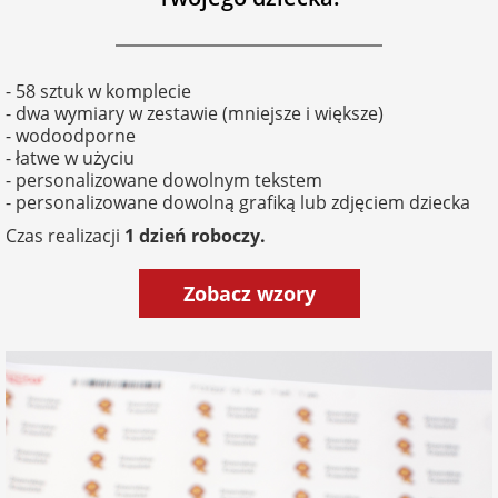
na 40 urodziny
personalizowane
dla nauczyciela
na 50 urodziny
Torby
- 58 sztuk w komplecie
personalizowane
- dwa wymiary w zestawie (mniejsze i większe)
dla miłośników
- wodoodporne
na wesele
kotów
- łatwe w użyciu
Poduszki ze
- personalizowane dowolnym tekstem
zdjęciem
- personalizowane dowolną grafiką lub zdjęciem dziecka
na rocznicę
dla miłośników
ślubu
psów
Czas realizacji
1 dzień roboczy.
Fotografie
Zobacz wzory
na rozpoczęcie
dla brata
szkoły
Naklejki i
naprasowanki
dla siostry
imienne
na zakończenie
szkoły
dla chłopaka
Bombki ze
zdjęciem
na pamiątkę z
wakacji
dla dziewczyny