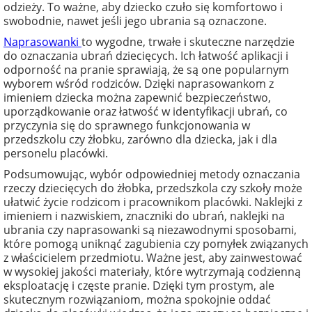
odzieży. To ważne, aby dziecko czuło się komfortowo i
swobodnie, nawet jeśli jego ubrania są oznaczone.
Naprasowanki
to wygodne, trwałe i skuteczne narzędzie
do oznaczania ubrań dziecięcych. Ich łatwość aplikacji i
odporność na pranie sprawiają, że są one popularnym
wyborem wśród rodziców. Dzięki naprasowankom z
imieniem dziecka można zapewnić bezpieczeństwo,
uporządkowanie oraz łatwość w identyfikacji ubrań, co
przyczynia się do sprawnego funkcjonowania w
przedszkolu czy żłobku, zarówno dla dziecka, jak i dla
personelu placówki.
Podsumowując, wybór odpowiedniej metody oznaczania
rzeczy dziecięcych do żłobka, przedszkola czy szkoły może
ułatwić życie rodzicom i pracownikom placówki. Naklejki z
imieniem i nazwiskiem, znaczniki do ubrań, naklejki na
ubrania czy naprasowanki są niezawodnymi sposobami,
które pomogą uniknąć zagubienia czy pomyłek związanych
z właścicielem przedmiotu. Ważne jest, aby zainwestować
w wysokiej jakości materiały, które wytrzymają codzienną
eksploatację i częste pranie. Dzięki tym prostym, ale
skutecznym rozwiązaniom, można spokojnie oddać