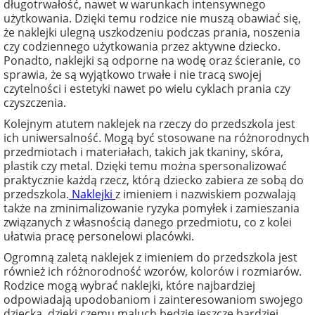
długotrwałość, nawet w warunkach intensywnego
użytkowania. Dzięki temu rodzice nie muszą obawiać się,
że naklejki ulegną uszkodzeniu podczas prania, noszenia
czy codziennego użytkowania przez aktywne dziecko.
Ponadto, naklejki są odporne na wodę oraz ścieranie, co
sprawia, że są wyjątkowo trwałe i nie tracą swojej
czytelności i estetyki nawet po wielu cyklach prania czy
czyszczenia.
Kolejnym atutem naklejek na rzeczy do przedszkola jest
ich uniwersalność. Mogą być stosowane na różnorodnych
przedmiotach i materiałach, takich jak tkaniny, skóra,
plastik czy metal. Dzięki temu można spersonalizować
praktycznie każdą rzecz, którą dziecko zabiera ze sobą do
przedszkola.
Naklejki
z imieniem i nazwiskiem pozwalają
także na zminimalizowanie ryzyka pomyłek i zamieszania
związanych z własnością danego przedmiotu, co z kolei
ułatwia pracę personelowi placówki.
Ogromną zaletą naklejek z imieniem do przedszkola jest
również ich różnorodność wzorów, kolorów i rozmiarów.
Rodzice mogą wybrać naklejki, które najbardziej
odpowiadają upodobaniom i zainteresowaniom swojego
dziecka, dzięki czemu maluch będzie jeszcze bardziej