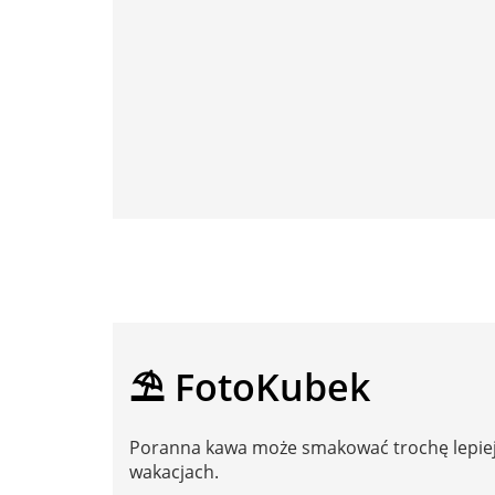
⛱️ FotoKubek
Poranna kawa może smakować trochę lepiej
wakacjach.