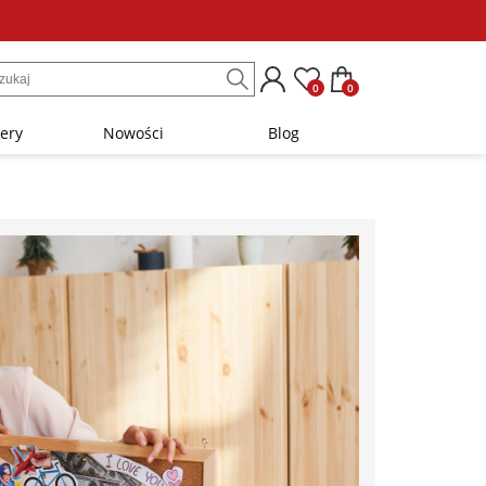
0
0
lery
Nowości
Blog