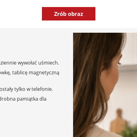
Zrób obraz
dziennie wywołać uśmiech.
odówkę, tablicę magnetyczną
stały tylko w telefonie.
 drobna pamiątka dla