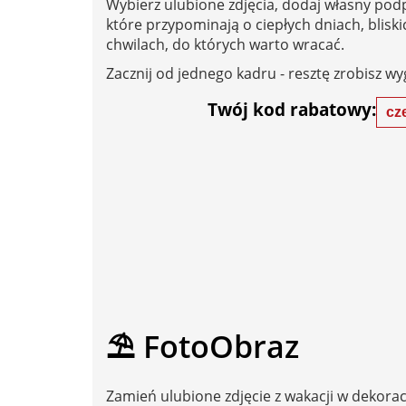
Wybierz ulubione zdjęcia, dodaj własny podp
które przypominają o ciepłych dniach, blisk
chwilach, do których warto wracać.
Zacznij od jednego kadru - resztę zrobisz wy
Twój kod rabatowy:
cz
⛱️ FotoObraz
Zamień ulubione zdjęcie z wakacji w dekorac