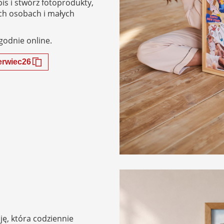
is i stwórz fotoprodukty,
ich osobach i małych
godnie online.
erwiec26
ję, która codziennie