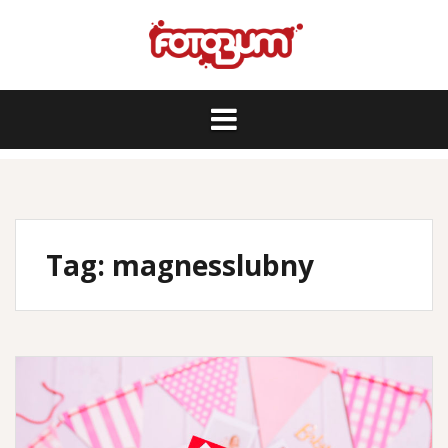
Skip
to
content
Tag:
magnesslubny