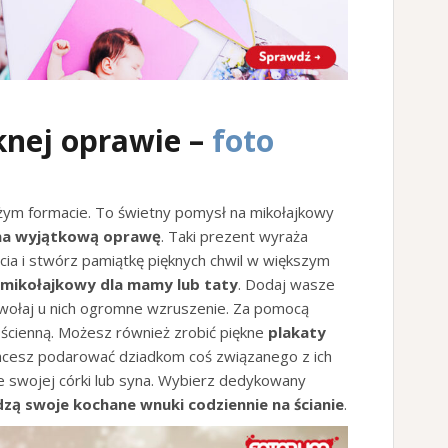
nej oprawie –
foto
użym formacie. To świetny pomysł na mikołajkowy
 na wyjątkową oprawę
. Taki prezent wyraża
ęcia i stwórz pamiątkę pięknych chwil w większym
 mikołajkowy dla mamy lub taty
. Dodaj wasze
wołaj u nich ogromne wzruszenie. Za pomocą
ścienną. Możesz również zrobić piękne
plakaty
 chcesz podarować dziadkom coś związanego z ich
 swojej córki lub syna. Wybierz dedykowany
zą swoje kochane wnuki codziennie na ścianie
.