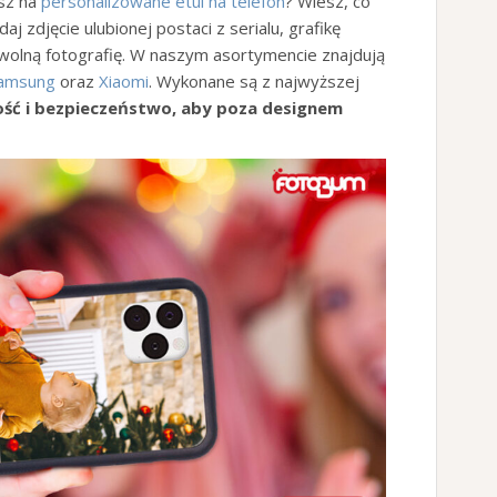
sz na
personalizowane etui na telefon
? Wiesz, co
j zdjęcie ulubionej postaci z serialu, grafikę
owolną fotografię. W naszym asortymencie znajdują
amsung
oraz
Xiaomi
. Wykonane są z najwyższej
ość i bezpieczeństwo, aby poza designem