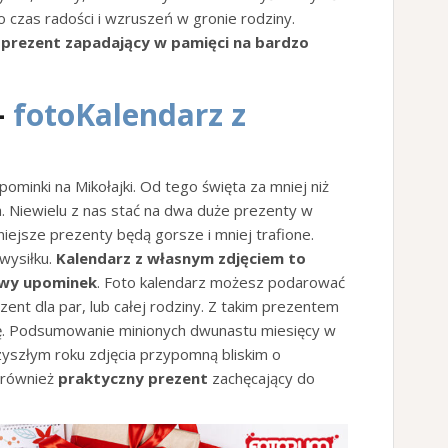
 czas radości i wzruszeń w gronie rodziny.
 prezent zapadający w pamięci na bardzo
–
fotoKalendarz z
minki na Mikołajki. Od tego święta za mniej niż
. Niewielu z nas stać na dwa duże prezenty w
niejsze prezenty będą gorsze i mniej trafione.
wysiłku.
Kalendarz z własnym zdjęciem to
owy upominek
. Foto kalendarz możesz podarować
nt dla par, lub całej rodziny. Z takim prezentem
ę. Podsumowanie minionych dwunastu miesięcy w
zyszłym roku zdjęcia przypomną bliskim o
 również
praktyczny prezent
zachęcający do