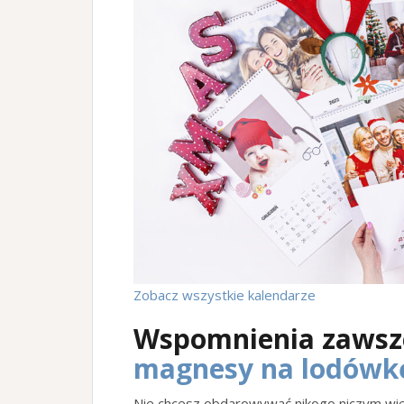
Zobacz wszystkie kalendarze
Wspomnienia zawsze
magnesy na lodówk
Nie chcesz obdarowywać nikogo niczym wiel