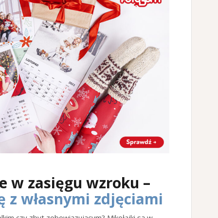
 w zasięgu wzroku –
ę
z własnymi zdjęciami
kim czy zbyt zobowiązującym? Mikołajki są w