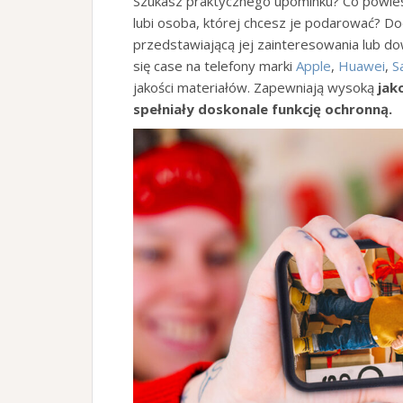
Szukasz praktycznego upominku? Co powie
lubi osoba, której chcesz je podarować? Doda
przedstawiającą jej zainteresowania lub d
się case na telefony marki
Apple
,
Huawei
,
S
jakości materiałów. Zapewniają wysoką
jak
spełniały doskonale funkcję ochronną.