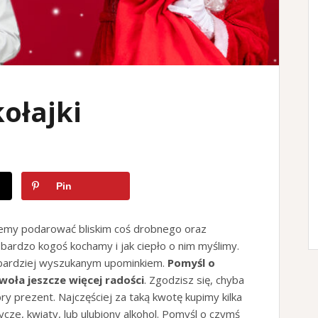
ołajki
Pin
cemy podarować bliskim coś drobnego oraz
 bardzo kogoś kochamy i jak ciepło o nim myślimy.
 bardziej wyszukanym upominkiem.
Pomyśl o
woła jeszcze więcej radości
. Zgodzisz się, chyba
y prezent. Najczęściej za taką kwotę kupimy kilka
ze, kwiaty, lub ulubiony alkohol. Pomyśl o czymś