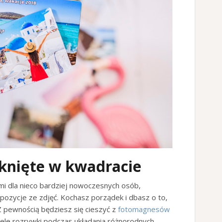
mknięte w kwadracie
i dla nieco bardziej nowoczesnych osób,
pozycje ze zdjęć. Kochasz porządek i dbasz o to,
Z pewnością będziesz się cieszyć z
fotomagnesów
iele rozrywki podczas układania różnorodnych