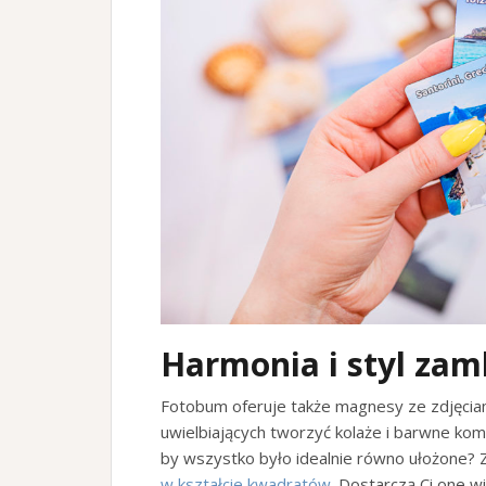
Harmonia i styl za
Fotobum oferuje także magnesy ze zdjęciam
uwielbiających tworzyć kolaże i barwne kom
by wszystko było idealnie równo ułożone? 
w kształcie kwadratów
. Dostarczą Ci one w