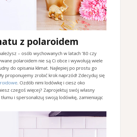
matu z polaroidem
 należysz – osób wychowanych w latach ’80 czy
ywane polaroidem nie są Ci obce i wywołują wiele
dny do opisania klimat. Najlepiej po prostu go
 My proponujemy zrobić krok naprzód! Zdecyduj się
aroidowe
. Ozdób nimi lodówkę i ciesz oko
niesz czegoś więcej? Zaprojektuj swój własny
 z tłumu i spersonalizuj swoją lodówkę, zamieniając