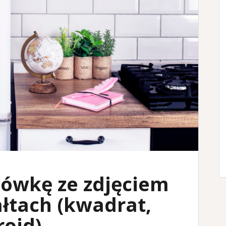
ówkę ze zdjęciem
łtach (kwadrat,
roid)