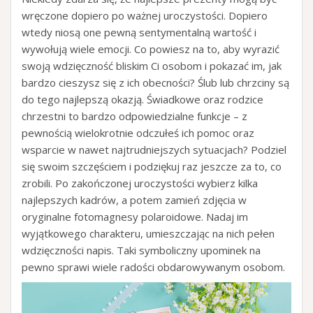
wręczone dopiero po ważnej uroczystości. Dopiero
wtedy niosą one pewną sentymentalną wartość i
wywołują wiele emocji. Co powiesz na to, aby wyrazić
swoją wdzięczność bliskim Ci osobom i pokazać im, jak
bardzo cieszysz się z ich obecności? Ślub lub chrzciny są
do tego najlepszą okazją. Świadkowe oraz rodzice
chrzestni to bardzo odpowiedzialne funkcje – z
pewnością wielokrotnie odczułeś ich pomoc oraz
wsparcie w nawet najtrudniejszych sytuacjach? Podziel
się swoim szczęściem i podziękuj raz jeszcze za to, co
zrobili. Po zakończonej uroczystości wybierz kilka
najlepszych kadrów, a potem zamień zdjęcia w
oryginalne fotomagnesy polaroidowe. Nadaj im
wyjątkowego charakteru, umieszczając na nich pełen
wdzięczności napis. Taki symboliczny upominek na
pewno sprawi wiele radości obdarowywanym osobom.