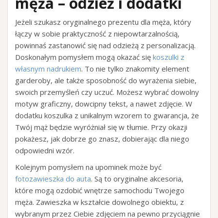
męża – odzież i dodatki
Jeżeli szukasz oryginalnego prezentu dla męża, który
łączy w sobie praktyczność z niepowtarzalnością,
powinnaś zastanowić się nad odzieżą z personalizacją.
Doskonałym pomysłem mogą okazać się
koszulki z
własnym nadrukiem
. To nie tylko znakomity element
garderoby, ale także sposobność do wyrażenia siebie,
swoich przemyśleń czy uczuć. Możesz wybrać dowolny
motyw graficzny, dowcipny tekst, a nawet zdjęcie. W
dodatku koszulka z unikalnym wzorem to gwarancja, że
Twój mąż będzie wyróżniał się w tłumie. Przy okazji
pokażesz, jak dobrze go znasz, dobierając dla niego
odpowiedni wzór.
Kolejnym pomysłem na upominek może być
fotozawieszka do auta
. Są to oryginalne akcesoria,
które mogą ozdobić wnętrze samochodu Twojego
męża. Zawieszka w kształcie dowolnego obiektu, z
wybranym przez Ciebie zdjęciem na pewno przyciągnie