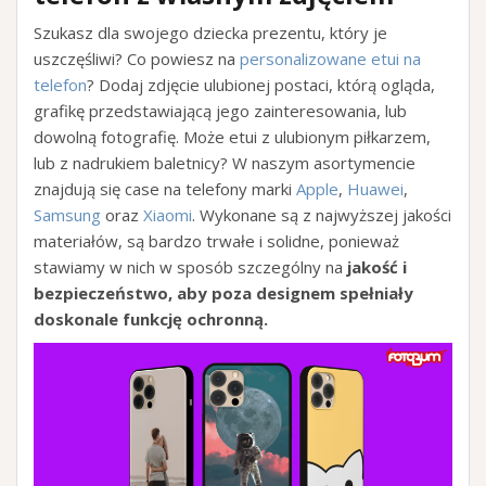
Szukasz dla swojego dziecka prezentu, który je
uszczęśliwi? Co powiesz na
personalizowane etui na
telefon
? Dodaj zdjęcie ulubionej postaci, którą ogląda,
grafikę przedstawiającą jego zainteresowania, lub
dowolną fotografię. Może etui z ulubionym piłkarzem,
lub z nadrukiem baletnicy? W naszym asortymencie
znajdują się case na telefony marki
Apple
,
Huawei
,
Samsung
oraz
Xiaomi
. Wykonane są z najwyższej jakości
materiałów, są bardzo trwałe i solidne, ponieważ
stawiamy w nich w sposób szczególny na
jakość i
bezpieczeństwo, aby poza designem spełniały
doskonale funkcję ochronną.