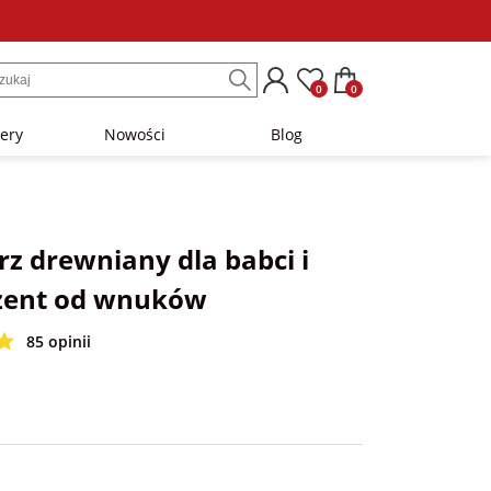
0
0
lery
Nowości
Blog
z drewniany dla babci i
zent od wnuków
85 opinii