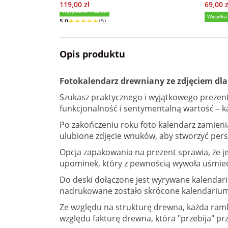
119,00 zł
69,00 z
Wysyłka w 1 dzień
Wysyłka
5,0
(5)
Opis produktu
Fotokalendarz drewniany ze zdjęciem dla
Szukasz praktycznego i wyjątkowego prezent
funkcjonalność i sentymentalną wartość – k
Po zakończeniu roku foto kalendarz zamieni
ulubione zdjęcie wnuków, aby stworzyć perso
Opcja zapakowania na prezent sprawia, że j
upominek, który z pewnością wywoła uśmie
Do deski dołączone jest wyrywane kalenda
nadrukowane zostało skrócone kalendarium
Ze względu na strukturę drewna, każda ramka
względu fakturę drewna, która "przebija" prz