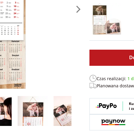
D
Czas realizacji:
1 d
Planowana dosta
Ku
i 