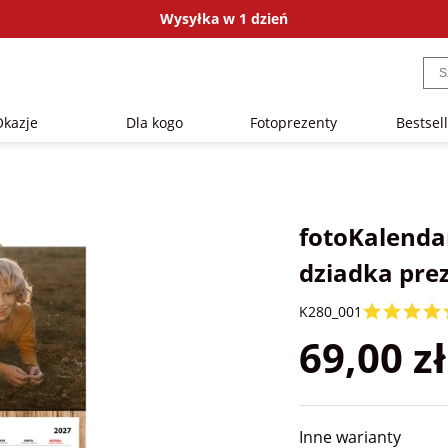
Wysyłka w 1 dzień
Okazje
Dla kogo
Fotoprezenty
Bestsel
fotoKalendar
dziadka pre
K280_001
69,00 zł
Inne warianty