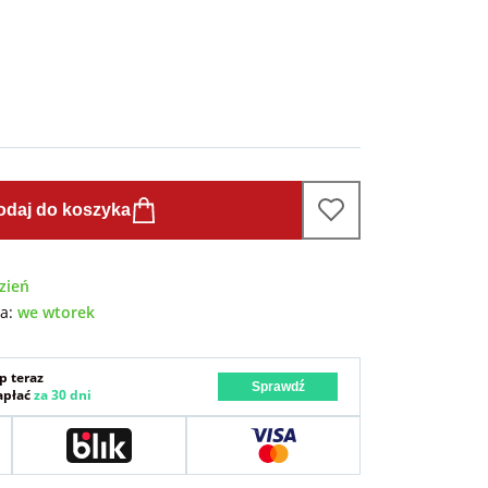
odaj do koszyka
zień
wa:
we wtorek
p teraz
Sprawdź
zapłać
za 30 dni