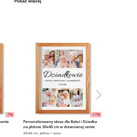
Pokaż więcej
-7%
-17%
ramie
Personalizowany obraz dla Babci i Dziadka
Najlepszy Dzia
na płótnie 30x40 cm w drewnianej ramie
ramie personal
dziadka obraz
30x40 cm, płótno + rama
30x40 cm, płótno