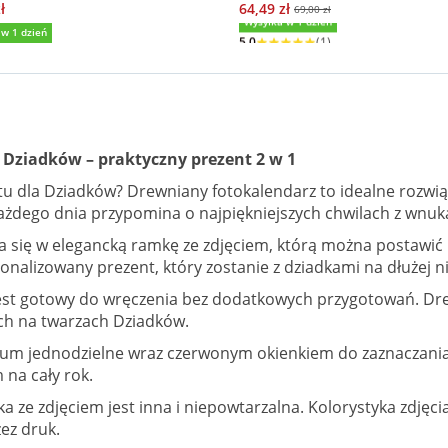
ł
64,49 zł
69,00 zł
 w 1 dzień
Wysyłka w 1 dzień
5,0
(1)
 Dziadków – praktyczny prezent 2 w 1
u dla Dziadków? Drewniany fotokalendarz to idealne rozwiąz
ażdego dnia przypomina o najpiękniejszych chwilach z wnuk
a się w elegancką ramkę ze zdjęciem, którą można postawić
nalizowany prezent, który zostanie z dziadkami na dłużej ni
est gotowy do wręczenia bez dodatkowych przygotowań. Drew
ch na twarzach Dziadków.
rium jednodzielne wraz czerwonym okienkiem do zaznaczan
 na cały rok.
 ze zdjęciem jest inna i niepowtarzalna. Kolorystyka zdjęcia
ez druk.