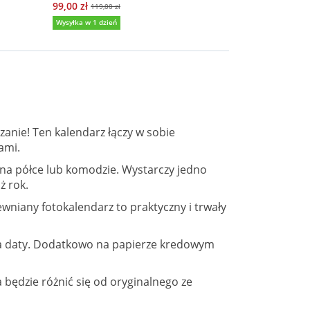
99,00 zł
99,00 zł
119,00 zł
119,00
Wysyłka w 1 dzień
Wysyłka w 1 dzi
anie! Ten kalendarz łączy w sobie
ami.
 na półce lub komodzie. Wystarczy jedno
ż rok.
niany fotokalendarz to praktyczny i trwały
ia daty. Dodatkowo na papierze kredowym
 będzie różnić się od oryginalnego ze