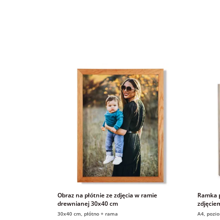
Obraz na płótnie ze zdjęcia w ramie
Ramka p
drewnianej 30x40 cm
zdjęciem
Dziadka
30x40 cm, płótno + rama
A4, pozi