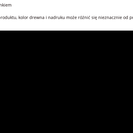
enkiem
oduktu, kolor drewna i nadruku może różnić się nieznacznie od pr