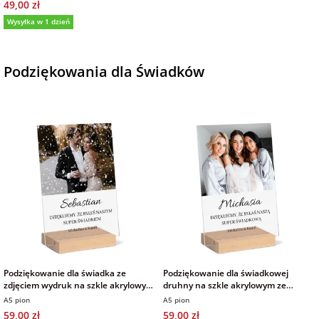
49,00 zł
Wysyłka w 1 dzień
Podziękowania dla Świadków
Podziękowanie dla świadka ze
Podziękowanie dla świadkowej
zdjęciem wydruk na szkle akrylowym
druhny na szkle akrylowym ze
statuetka 15x21 cm
zdjęciem 15x21 cm
A5 pion
A5 pion
59,00 zł
59,00 zł