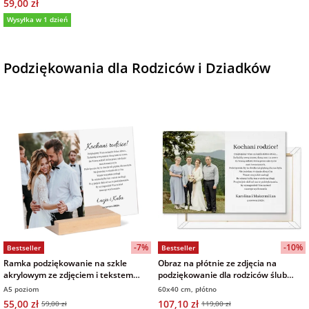
59,00 zł
Wysyłka w 1 dzień
Podziękowania dla Rodziców i Dziadków
-7%
-10%
Bestseller
Bestseller
Ramka podziękowanie na szkle
Obraz na płótnie ze zdjęcia na
akrylowym ze zdjęciem i tekstem
podziękowanie dla rodziców ślub
15x21 cm
wesele 60x40 cm
A5 poziom
60x40 cm, płótno
55,00 zł
107,10 zł
59,00 zł
119,00 zł