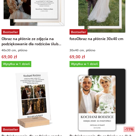
Bestseller
Bestseller
Obraz na płótnie ze zdjęcia na
fotoObraz na płótnie 30x40 cm
podziękowanie dla rodziców ślub
wesele 40x30 cm
40x30 cm, płótno
30x40 cm, płótno
69,00 zł
69,00 zł
Wysyłka w 1 dzień
Wysyłka w 1 dzień
-11%
Bestseller