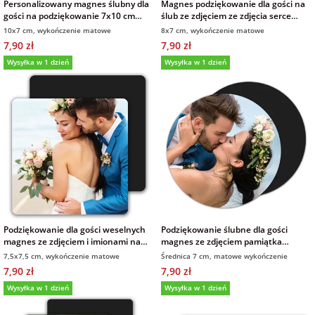
Personalizowany magnes ślubny dla
Magnes podziękowanie dla gości na
gości na podziękowanie 7x10 cm
ślub ze zdjęciem ze zdjęcia serce
wykończenie matowe
wykończenie matowe
10x7 cm, wykończenie matowe
8x7 cm, wykończenie matowe
7,90 zł
7,90 zł
Wysyłka w 1 dzień
Wysyłka w 1 dzień
Podziękowanie dla gości weselnych
Podziękowanie ślubne dla gości
magnes ze zdjęciem i imionami na
magnes ze zdjęciem pamiątka
ślub wykończenie matowe
wykończenie matowe
7,5x7,5 cm, wykończenie matowe
Średnica 7 cm, matowe wykończenie
7,90 zł
7,90 zł
Wysyłka w 1 dzień
Wysyłka w 1 dzień