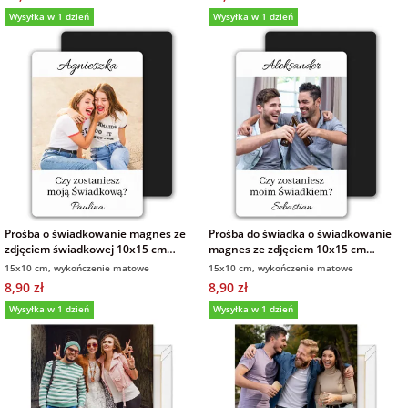
Wysyłka w 1 dzień
Wysyłka w 1 dzień
Prośba o świadkowanie magnes ze
Prośba do świadka o świadkowanie
zdjęciem świadkowej 10x15 cm
magnes ze zdjęciem 10x15 cm
wykończenie matowe
wykończenie matowe
15x10 cm, wykończenie matowe
15x10 cm, wykończenie matowe
8,90 zł
8,90 zł
Wysyłka w 1 dzień
Wysyłka w 1 dzień