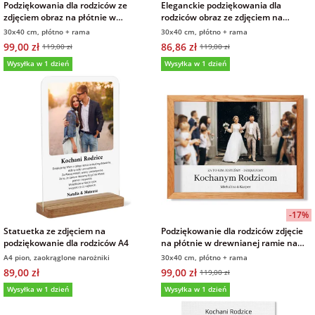
Podziękowania dla rodziców ze
Eleganckie podziękowania dla
zdjęciem obraz na płótnie w
rodziców obraz ze zdjęciem na
drewnianej ramie 30x40 cm
płótnie w drewnianej ramie 40x30
30x40 cm, płótno + rama
30x40 cm, płótno + rama
cm
99,00 zł
86,86 zł
119,00 zł
119,00 zł
Wysyłka w 1 dzień
Wysyłka w 1 dzień
-17%
Statuetka ze zdjęciem na
Podziękowanie dla rodziców zdjęcie
podziękowanie dla rodziców A4
na płótnie w drewnianej ramie na
ślub 30x40 cm
A4 pion, zaokrąglone narożniki
30x40 cm, płótno + rama
89,00 zł
99,00 zł
119,00 zł
Wysyłka w 1 dzień
Wysyłka w 1 dzień