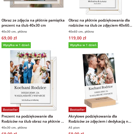
Obraz ze zdjęcia na płótnie pamiątka
Obraz na płótnie podziękowania dla
prezent na ślub 40x30 cm
rodziców na ślub ze zdjęciem 40x60
cm
40x30 cm, płótno
40x60 cm, płótno
69,00 zł
119,00 zł
Wysyłka w 1 dzień
Wysyłka w 1 dzień
Bestseller
Bestseller
Prezent na podziękowanie dla
Akrylowe podziękowania dla
Rodziców na ślub obraz na płótnie ze
Rodziców ze zdjęciem i dedykacją na
zdjęciem i własnym tekstem 30x40
ślub 15x21 cm
40x30 cm, płótno
A5 pion
cm
69,00 zł
59,00 zł