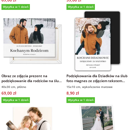
Wysyłka w 1 dzień
Wysyłka w 1 dzień
Obraz ze zdjęcia prezent na
Podziękowania dla Dziadków na ślub
podziękowanie dla rodziców na ślub
foto magnes ze zdjęciem tekstem
40x30 cm
10x15 cm wykończenie matowe
40x30 cm, płótno
15x10 cm, wykończenie matowe
69,00 zł
8,90 zł
Wysyłka w 1 dzień
Wysyłka w 1 dzień