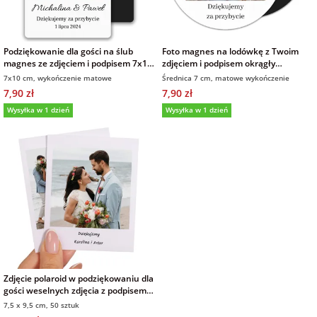
Podziękowanie dla gości na ślub
Foto magnes na lodówkę z Twoim
magnes ze zdjęciem i podpisem 7x10
zdjęciem i podpisem okrągły
cm wykończenie matowe
wykończenie matowe
7x10 cm, wykończenie matowe
Średnica 7 cm, matowe wykończenie
7,90 zł
7,90 zł
Wysyłka w 1 dzień
Wysyłka w 1 dzień
Zdjęcie polaroid w podziękowaniu dla
gości weselnych zdjęcia z podpisem
50 sztuk
7,5 x 9,5 cm, 50 sztuk