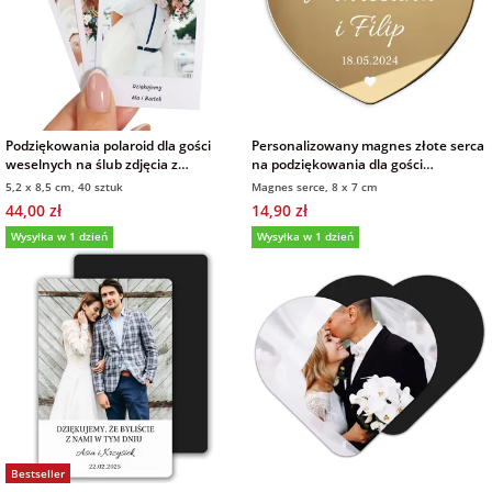
Podziękowania polaroid dla gości
Personalizowany magnes złote serca
weselnych na ślub zdjęcia z
na podziękowania dla gości
podpisem 40 sztuk
weselnych
5,2 x 8,5 cm, 40 sztuk
Magnes serce, 8 x 7 cm
44,00 zł
14,90 zł
Wysyłka w 1 dzień
Wysyłka w 1 dzień
Bestseller