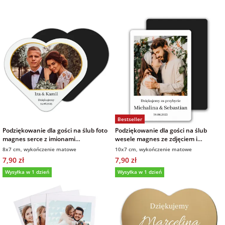
Bestseller
Podziękowanie dla gości na ślub foto
Podziękowanie dla gości na ślub
magnes serce z imionami
wesele magnes ze zdjęciem i
wykończenie matowe
własnym podpisem 7x10 cm
8x7 cm, wykończenie matowe
10x7 cm, wykończenie matowe
wykończenie matowe
7,90 zł
7,90 zł
Wysyłka w 1 dzień
Wysyłka w 1 dzień