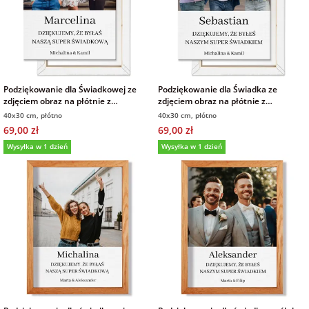
Podziękowanie dla Świadkowej ze
Podziękowanie dla Świadka ze
zdjęciem obraz na płótnie z
zdjęciem obraz na płótnie z
dedykacją 30x40 cm
dedykacją 30x40 cm
40x30 cm, płótno
40x30 cm, płótno
69,00 zł
69,00 zł
Wysyłka w 1 dzień
Wysyłka w 1 dzień