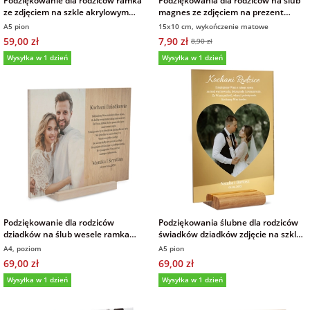
Podziękowanie dla rodziców ramka
Podziękowania dla rodziców na ślub
ze zdjęciem na szkle akrylowym
magnes ze zdjęciem na prezent
15x21 cm
10x15 cm wykończenie matowe
A5 pion
15x10 cm, wykończenie matowe
59,00 zł
7,90 zł
8,90 zł
Wysyłka w 1 dzień
Wysyłka w 1 dzień
Podziękowanie dla rodziców
Podziękowania ślubne dla rodziców
dziadków na ślub wesele ramka
świadków dziadków zdjęcie na szkle
zdjęcie na drewnie
lustrzana pleksi złota 15x21 cm
A4, poziom
A5 pion
69,00 zł
69,00 zł
Wysyłka w 1 dzień
Wysyłka w 1 dzień