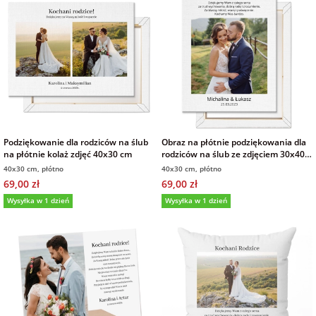
Podziękowanie dla rodziców na ślub
Obraz na płótnie podziękowania dla
na płótnie kolaż zdjęć 40x30 cm
rodziców na ślub ze zdjęciem 30x40
cm
40x30 cm, płótno
40x30 cm, płótno
69,00 zł
69,00 zł
Wysyłka w 1 dzień
Wysyłka w 1 dzień