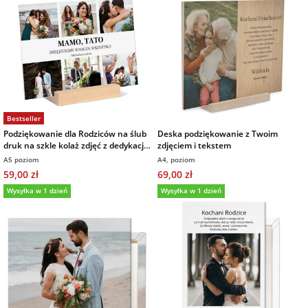
Bestseller
Podziękowanie dla Rodziców na ślub
Deska podziękowanie z Twoim
druk na szkle kolaż zdjęć z dedykacją
zdjęciem i tekstem
imiona 21x15 cm
A5 poziom
A4, poziom
59,00 zł
69,00 zł
Wysyłka w 1 dzień
Wysyłka w 1 dzień