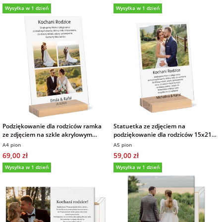
Wysyłka w 1 dzień
Wysyłka w 1 dzień
Podziękowanie dla rodziców ramka
Statuetka ze zdjęciem na
ze zdjęciem na szkle akrylowym
podziękowanie dla rodziców 15x21
21x30 cm
cm
A4 pion
A5 pion
69,00 zł
59,00 zł
Wysyłka w 1 dzień
Wysyłka w 1 dzień