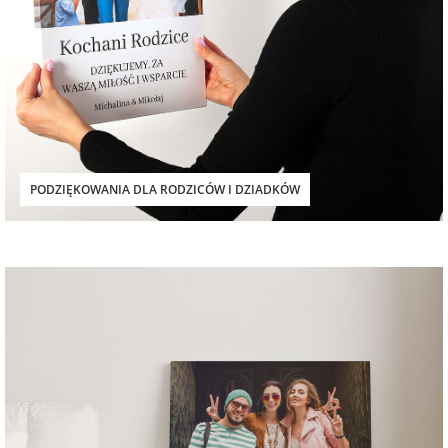
na Wielkanoc
na wieczór
panieński
na wieczór
PODZIĘKOWANIA DLA RODZICÓW I DZIADKÓW
kawalerski