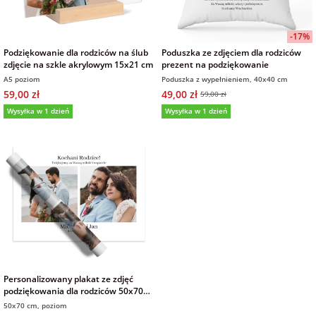
-17%
Podziękowanie dla rodziców na ślub
Poduszka ze zdjęciem dla rodziców
zdjęcie na szkle akrylowym 15x21 cm
prezent na podziękowanie
A5 poziom
Poduszka z wypełnieniem, 40x40 cm
59,00 zł
49,00 zł
59,00 zł
Wysyłka w 1 dzień
Wysyłka w 1 dzień
Personalizowany plakat ze zdjęć
podziękowania dla rodziców 50x70
cm
50x70 cm, poziom