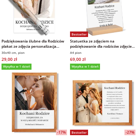
Bestseller
Podziękowania ślubne dla Rodziców
Statuetka ze zdjęciem na
plakat ze zdjęcia personalizacja
podziękowanie dla rodziców zdjęcie
tekstem 30x40 cm
na szkle akrylowym 21x30 cm
30x40 cm, pion
A4 pion
29,00 zł
69,00 zł
Wysyłka w 1 dzień
Wysyłka w 1 dzień
-17%
-27%
Bestseller