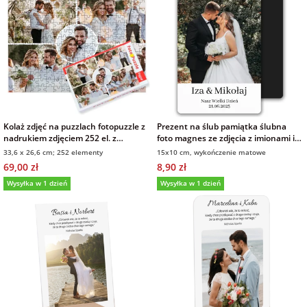
Kolaż zdjęć na puzzlach fotopuzzle z
Prezent na ślub pamiątka ślubna
nadrukiem zdjęciem 252 el. z
foto magnes ze zdjęcia z imionami i
pudełkiem
datą 10x15 cm
33,6 x 26,6 cm; 252 elementy
15x10 cm, wykończenie matowe
69,00 zł
8,90 zł
Wysyłka w 1 dzień
Wysyłka w 1 dzień