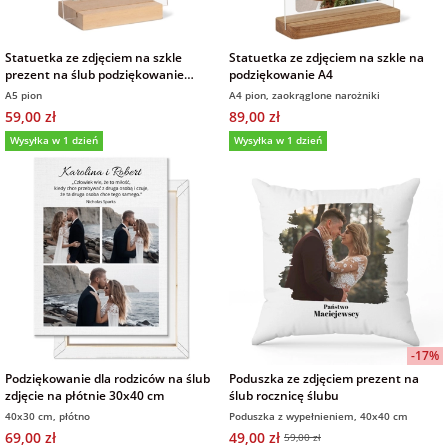
Statuetka ze zdjęciem na szkle
Statuetka ze zdjęciem na szkle na
prezent na ślub podziękowanie
podziękowanie A4
15x21 cm
A5 pion
A4 pion, zaokrąglone narożniki
59,00 zł
89,00 zł
Wysyłka w 1 dzień
Wysyłka w 1 dzień
-17%
Podziękowanie dla rodziców na ślub
Poduszka ze zdjęciem prezent na
zdjęcie na płótnie 30x40 cm
ślub rocznicę ślubu
40x30 cm, płótno
Poduszka z wypełnieniem, 40x40 cm
69,00 zł
49,00 zł
59,00 zł