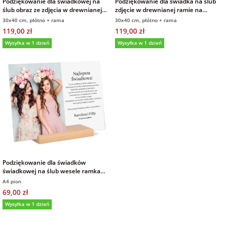
Podziękowanie dla świadkowej na
Podziękowanie dla świadka na ślub
ślub obraz ze zdjęcia w drewnianej
zdjęcie w drewnianej ramie na
ramie 30x40 cm
płótnie 30x40 cm
30x40 cm, płótno + rama
30x40 cm, płótno + rama
119,00 zł
119,00 zł
Wysyłka w 1 dzień
Wysyłka w 1 dzień
Podziękowanie dla świadków
świadkowej na ślub wesele ramka
zdjęcie na szkle akrylowym 21x30 cm
A4 pion
69,00 zł
Wysyłka w 1 dzień