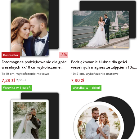
-8%
Bestseller
Fotomagnes podziękowanie dla gości
Podziękowanie ślubne dla gości
weselnych 7x10 cm wykończenie
weselnych magnes ze zdjęciem 10x7
matowe
cm wykończenie matowe
7x10 cm, wykończenie matowe
10x7 cm, wykończenie matowe
7,29 zł
7,90 zł
7,90 zł
Wysyłka w 1 dzień
Wysyłka w 1 dzień