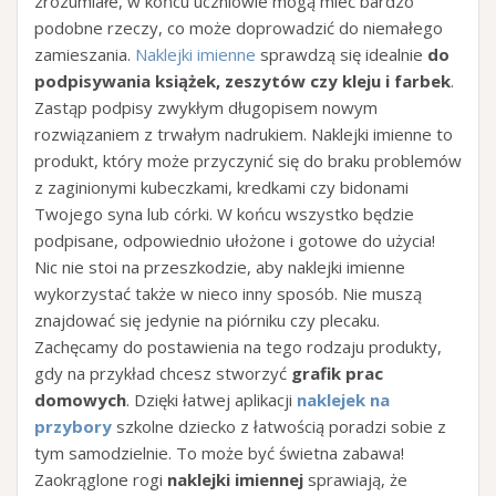
zrozumiałe, w końcu uczniowie mogą mieć bardzo
podobne rzeczy, co może doprowadzić do niemałego
zamieszania.
Naklejki imienne
sprawdzą się idealnie
do
podpisywania książek, zeszytów czy kleju i farbek
.
Zastąp podpisy zwykłym długopisem nowym
rozwiązaniem z trwałym nadrukiem. Naklejki imienne to
produkt, który może przyczynić się do braku problemów
z zaginionymi kubeczkami, kredkami czy bidonami
Twojego syna lub córki. W końcu wszystko będzie
podpisane, odpowiednio ułożone i gotowe do użycia!
Nic nie stoi na przeszkodzie, aby naklejki imienne
wykorzystać także w nieco inny sposób. Nie muszą
znajdować się jedynie na piórniku czy plecaku.
Zachęcamy do postawienia na tego rodzaju produkty,
gdy na przykład chcesz stworzyć
grafik prac
domowych
. Dzięki łatwej aplikacji
naklejek na
przybory
szkolne dziecko z łatwością poradzi sobie z
tym samodzielnie. To może być świetna zabawa!
Zaokrąglone rogi
naklejki imiennej
sprawiają, że